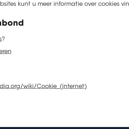
ites kunt u meer informatie over cookies vi
nbond
s
?
eren
edia.org/wiki/Cookie_(internet)