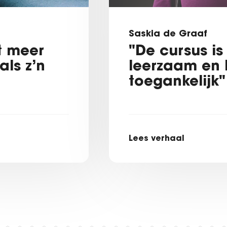
Saskia de Graaf
et meer
"De cursus is 
ls z’n
leerzaam en 
toegankelijk"
Lees verhaal