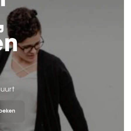
r
,
en
buurt
oeken