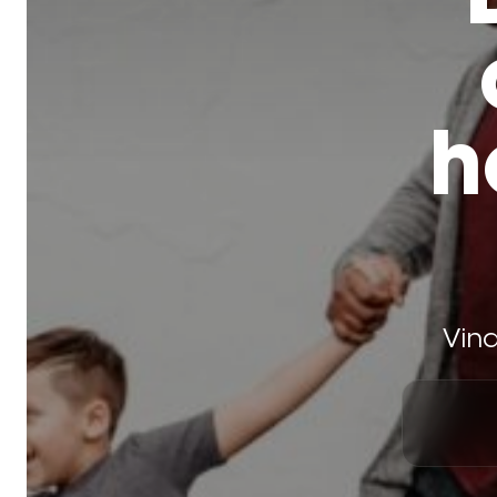
h
Vind