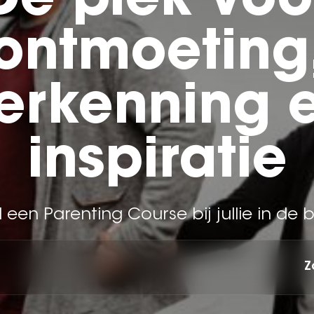
De plek voo
ontmoeting
erkenning 
inspiratie
 een Parenting Course bij jullie in de 
Z